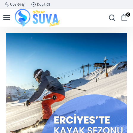
Üye Girişi
Kayıt Ol
0