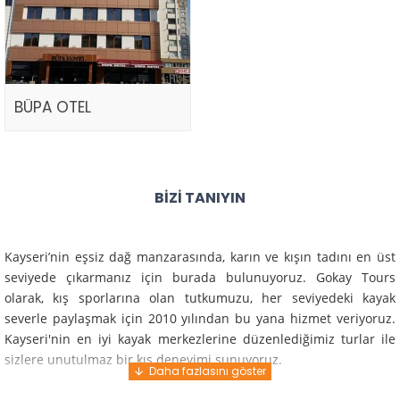
BÜPA OTEL
BIZI TANIYIN
Kayseri’nin eşsiz dağ manzarasında, karın ve kışın tadını en üst
seviyede çıkarmanız için burada bulunuyoruz. Gokay Tours
olarak, kış sporlarına olan tutkumuzu, her seviyedeki kayak
severle paylaşmak için 2010 yılından bu yana hizmet veriyoruz.
Kayseri'nin en iyi kayak merkezlerine düzenlediğimiz turlar ile
sizlere unutulmaz bir kış deneyimi sunuyoruz.
Profesyonel rehberlerimiz ve deneyimli ekiplerimiz ile güvenli,