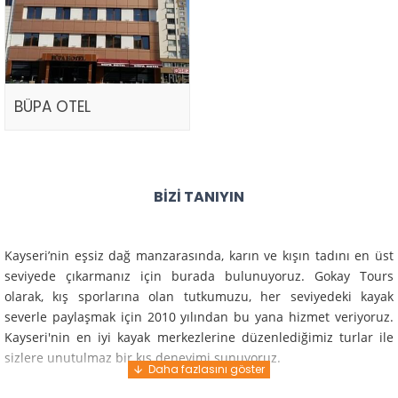
BÜPA OTEL
BIZI TANIYIN
Kayseri’nin eşsiz dağ manzarasında, karın ve kışın tadını en üst
seviyede çıkarmanız için burada bulunuyoruz. Gokay Tours
olarak, kış sporlarına olan tutkumuzu, her seviyedeki kayak
severle paylaşmak için 2010 yılından bu yana hizmet veriyoruz.
Kayseri'nin en iyi kayak merkezlerine düzenlediğimiz turlar ile
sizlere unutulmaz bir kış deneyimi sunuyoruz.
Profesyonel rehberlerimiz ve deneyimli ekiplerimiz ile güvenli,