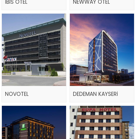
İBİS OTEL
NEWWAY OTEL
NOVOTEL
DEDEMAN KAYSERİ