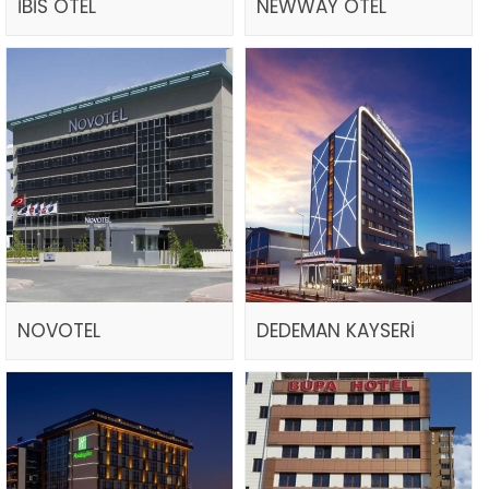
İBİS OTEL
NEWWAY OTEL
NOVOTEL
DEDEMAN KAYSERİ