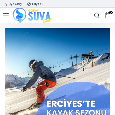
Üye Girişi
Kayıt Ol
0