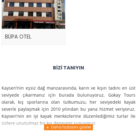
BÜPA OTEL
BIZI TANIYIN
Kayseri’nin eşsiz dağ manzarasında, karın ve kışın tadını en üst
seviyede çıkarmanız için burada bulunuyoruz. Gokay Tours
olarak, kış sporlarına olan tutkumuzu, her seviyedeki kayak
severle paylaşmak için 2010 yılından bu yana hizmet veriyoruz.
Kayseri'nin en iyi kayak merkezlerine düzenlediğimiz turlar ile
sizlere unutulmaz bir kış deneyimi sunuyoruz.
Profesyonel rehberlerimiz ve deneyimli ekiplerimiz ile güvenli,