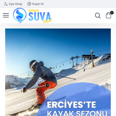
Üye Girişi
Kayıt Ol
0