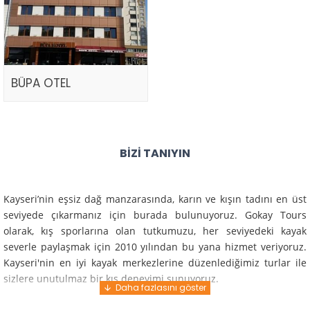
BÜPA OTEL
BIZI TANIYIN
Kayseri’nin eşsiz dağ manzarasında, karın ve kışın tadını en üst
seviyede çıkarmanız için burada bulunuyoruz. Gokay Tours
olarak, kış sporlarına olan tutkumuzu, her seviyedeki kayak
severle paylaşmak için 2010 yılından bu yana hizmet veriyoruz.
Kayseri'nin en iyi kayak merkezlerine düzenlediğimiz turlar ile
sizlere unutulmaz bir kış deneyimi sunuyoruz.
Profesyonel rehberlerimiz ve deneyimli ekiplerimiz ile güvenli,