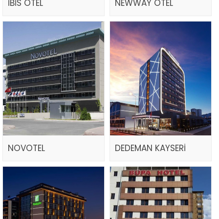
İBİS OTEL
NEWWAY OTEL
NOVOTEL
DEDEMAN KAYSERİ