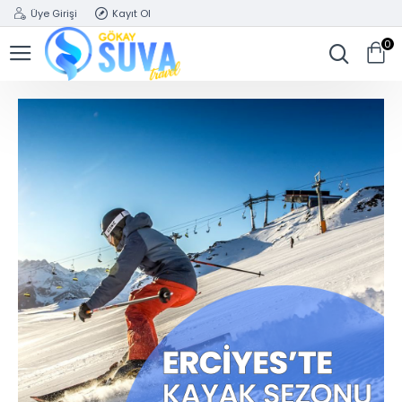
Üye Girişi
Kayıt Ol
0