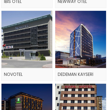
İBİS OTEL
NEWWAY OTEL
NOVOTEL
DEDEMAN KAYSERİ