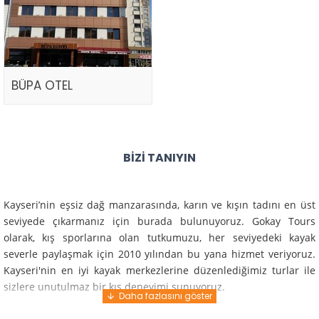
BÜPA OTEL
BIZI TANIYIN
Kayseri’nin eşsiz dağ manzarasında, karın ve kışın tadını en üst
seviyede çıkarmanız için burada bulunuyoruz. Gokay Tours
olarak, kış sporlarına olan tutkumuzu, her seviyedeki kayak
severle paylaşmak için 2010 yılından bu yana hizmet veriyoruz.
Kayseri'nin en iyi kayak merkezlerine düzenlediğimiz turlar ile
sizlere unutulmaz bir kış deneyimi sunuyoruz.
Profesyonel rehberlerimiz ve deneyimli ekiplerimiz ile güvenli,