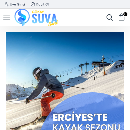
Üye Girişi
Kayıt Ol
0