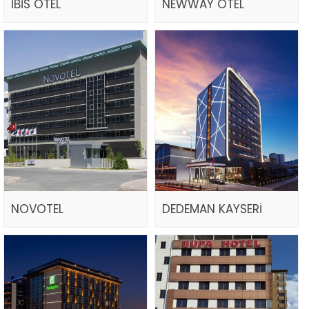
İBİS OTEL
NEWWAY OTEL
NOVOTEL
DEDEMAN KAYSERİ