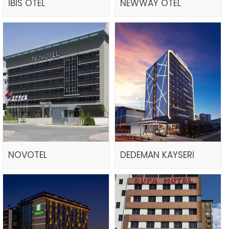
İBİS OTEL
NEWWAY OTEL
NOVOTEL
DEDEMAN KAYSERİ