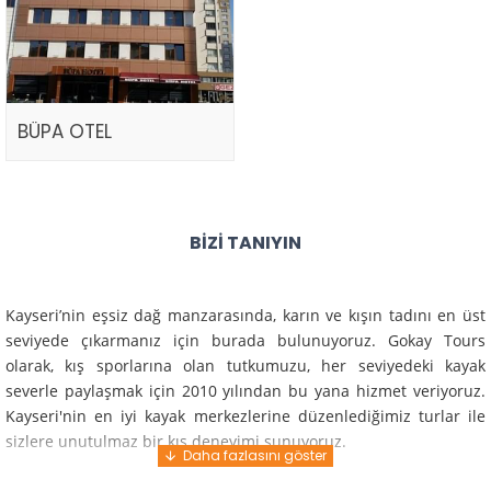
BÜPA OTEL
BIZI TANIYIN
Kayseri’nin eşsiz dağ manzarasında, karın ve kışın tadını en üst
seviyede çıkarmanız için burada bulunuyoruz. Gokay Tours
olarak, kış sporlarına olan tutkumuzu, her seviyedeki kayak
severle paylaşmak için 2010 yılından bu yana hizmet veriyoruz.
Kayseri'nin en iyi kayak merkezlerine düzenlediğimiz turlar ile
sizlere unutulmaz bir kış deneyimi sunuyoruz.
Profesyonel rehberlerimiz ve deneyimli ekiplerimiz ile güvenli,