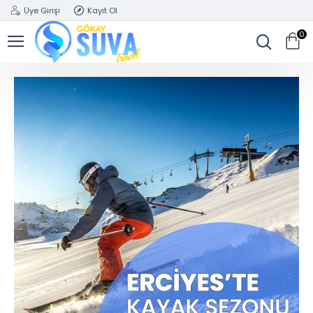
Üye Girişi
Kayıt Ol
0