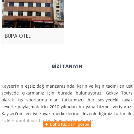
BÜPA OTEL
BIZI TANIYIN
Kayseri’nin eşsiz dağ manzarasında, karın ve kışın tadını en üst
seviyede çıkarmanız için burada bulunuyoruz. Gokay Tours
olarak, kış sporlarına olan tutkumuzu, her seviyedeki kayak
severle paylaşmak için 2010 yılından bu yana hizmet veriyoruz.
Kayseri'nin en iyi kayak merkezlerine düzenlediğimiz turlar ile
sizlere unutulmaz bir kış deneyimi sunuyoruz.
Profesyonel rehberlerimiz ve deneyimli ekiplerimiz ile güvenli,