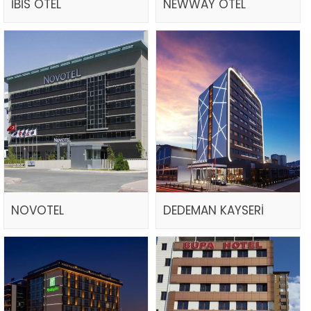
İBİS OTEL
NEWWAY OTEL
NOVOTEL
DEDEMAN KAYSERİ