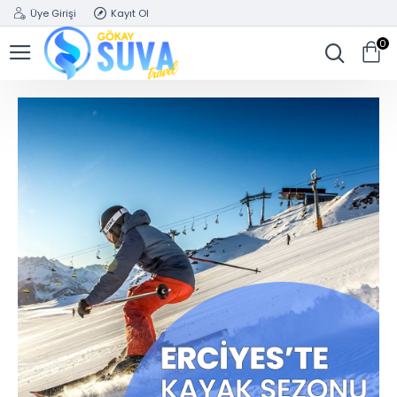
Üye Girişi
Kayıt Ol
0