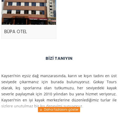
BÜPA OTEL
BIZI TANIYIN
Kayseri’nin eşsiz dağ manzarasında, karın ve kışın tadını en üst
seviyede çıkarmanız için burada bulunuyoruz. Gokay Tours
olarak, kış sporlarına olan tutkumuzu, her seviyedeki kayak
severle paylaşmak için 2010 yılından bu yana hizmet veriyoruz.
Kayseri'nin en iyi kayak merkezlerine düzenlediğimiz turlar ile
sizlere unutulmaz bir kış deneyimi sunuyoruz.
Profesyonel rehberlerimiz ve deneyimli ekiplerimiz ile güvenli,