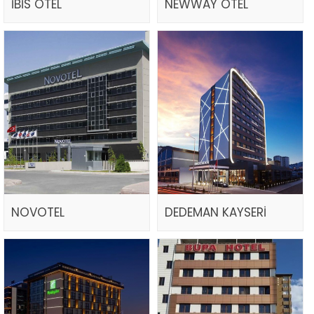
İBİS OTEL
NEWWAY OTEL
NOVOTEL
DEDEMAN KAYSERİ