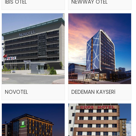
İBİS OTEL
NEWWAY OTEL
NOVOTEL
DEDEMAN KAYSERİ