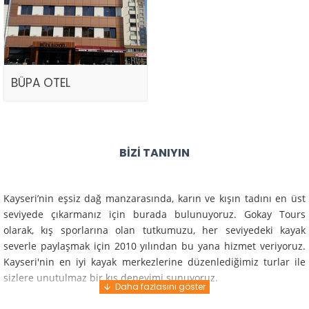
BÜPA OTEL
BIZI TANIYIN
Kayseri’nin eşsiz dağ manzarasında, karın ve kışın tadını en üst
seviyede çıkarmanız için burada bulunuyoruz. Gokay Tours
olarak, kış sporlarına olan tutkumuzu, her seviyedeki kayak
severle paylaşmak için 2010 yılından bu yana hizmet veriyoruz.
Kayseri'nin en iyi kayak merkezlerine düzenlediğimiz turlar ile
sizlere unutulmaz bir kış deneyimi sunuyoruz.
Profesyonel rehberlerimiz ve deneyimli ekiplerimiz ile güvenli,