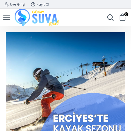
Üye Girişi
Kayıt Ol
0