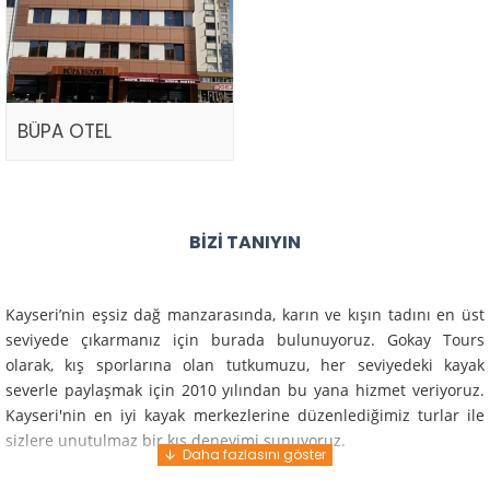
BÜPA OTEL
BIZI TANIYIN
Kayseri’nin eşsiz dağ manzarasında, karın ve kışın tadını en üst
seviyede çıkarmanız için burada bulunuyoruz. Gokay Tours
olarak, kış sporlarına olan tutkumuzu, her seviyedeki kayak
severle paylaşmak için 2010 yılından bu yana hizmet veriyoruz.
Kayseri'nin en iyi kayak merkezlerine düzenlediğimiz turlar ile
sizlere unutulmaz bir kış deneyimi sunuyoruz.
Profesyonel rehberlerimiz ve deneyimli ekiplerimiz ile güvenli,