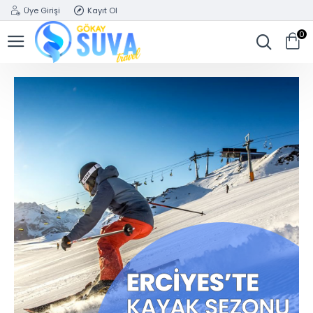
Üye Girişi
Kayıt Ol
0