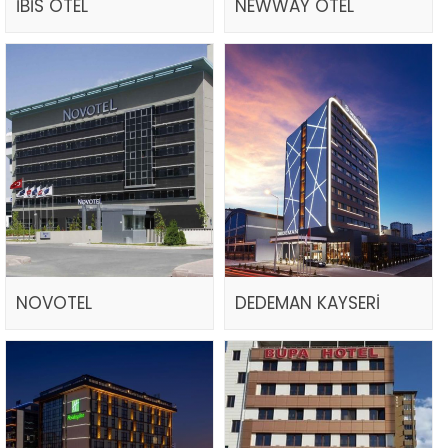
İBİS OTEL
NEWWAY OTEL
NOVOTEL
DEDEMAN KAYSERİ