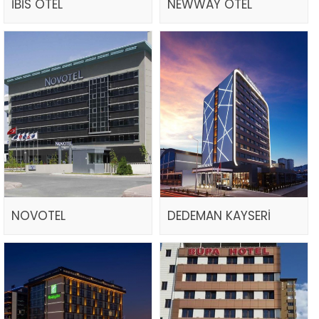
İBİS OTEL
NEWWAY OTEL
NOVOTEL
DEDEMAN KAYSERİ