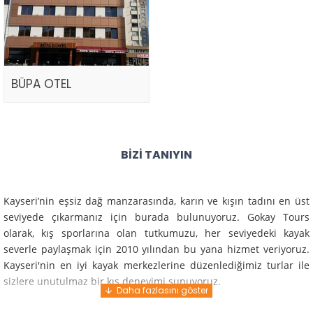
BÜPA OTEL
BIZI TANIYIN
Kayseri’nin eşsiz dağ manzarasında, karın ve kışın tadını en üst
seviyede çıkarmanız için burada bulunuyoruz. Gokay Tours
olarak, kış sporlarına olan tutkumuzu, her seviyedeki kayak
severle paylaşmak için 2010 yılından bu yana hizmet veriyoruz.
Kayseri'nin en iyi kayak merkezlerine düzenlediğimiz turlar ile
sizlere unutulmaz bir kış deneyimi sunuyoruz.
Profesyonel rehberlerimiz ve deneyimli ekiplerimiz ile güvenli,