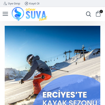
Üye Girişi
Kayıt Ol
0