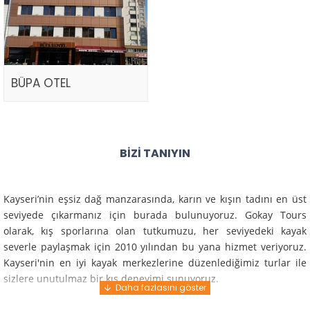
BÜPA OTEL
BIZI TANIYIN
Kayseri’nin eşsiz dağ manzarasında, karın ve kışın tadını en üst
seviyede çıkarmanız için burada bulunuyoruz. Gokay Tours
olarak, kış sporlarına olan tutkumuzu, her seviyedeki kayak
severle paylaşmak için 2010 yılından bu yana hizmet veriyoruz.
Kayseri'nin en iyi kayak merkezlerine düzenlediğimiz turlar ile
sizlere unutulmaz bir kış deneyimi sunuyoruz.
Profesyonel rehberlerimiz ve deneyimli ekiplerimiz ile güvenli,