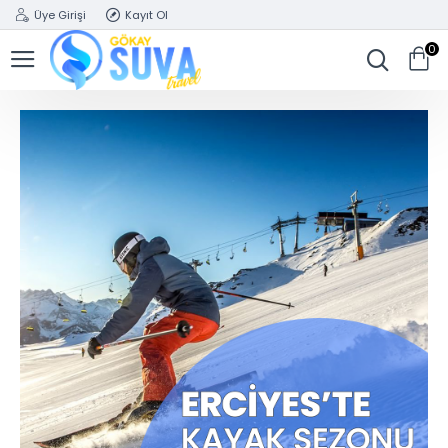
Üye Girişi
Kayıt Ol
0