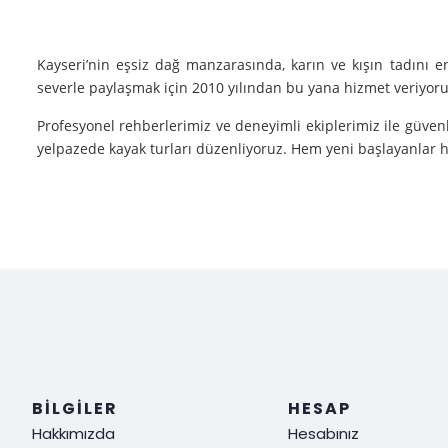
Kayseri’nin eşsiz dağ manzarasında, karın ve kışın tadını 
severle paylaşmak için 2010 yılından bu yana hizmet veriyoruz
Profesyonel rehberlerimiz ve deneyimli ekiplerimiz ile güvenl
yelpazede kayak turları düzenliyoruz. Hem yeni başlayanlar he
Neden Biz?
Deneyim: Yılların verdiği deneyimle, her tür kayak sporu v
Güvenlik: Kayak yaparken güvenliğiniz bizim için her şeyden ö
Müşteri Memnuniyeti: Sizin tatmin olmanız bizim için her şe
Siz de kışın en güzel halini görmek, kayak yaparken adrenalin
ediyoruz!
BILGILER
HESAP
Hakkımızda
Hesabınız