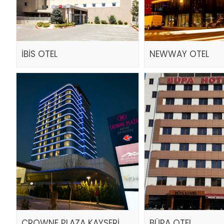
İBİS OTEL
NEWWAY OTEL
CROWNE PLAZA KAYSERİ
BÜPA OTEL