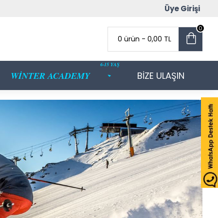
Üye Girişi
0
0 ürün - 0,00 TL
6-15 YAŞ
WİNTER ACADEMY
BİZE ULAŞIN