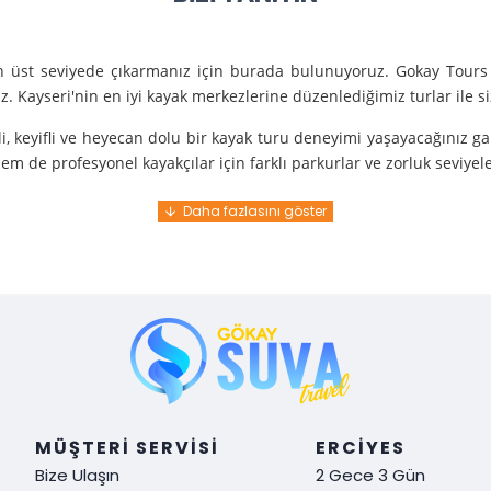
en üst seviyede çıkarmanız için burada bulunuyoruz. Gokay Tours 
. Kayseri'nin en iyi kayak merkezlerine düzenlediğimiz turlar ile 
i, keyifli ve heyecan dolu bir kayak turu deneyimi yaşayacağınız g
m de profesyonel kayakçılar için farklı parkurlar ve zorluk seviyel
e turunda mükemmel bir hizmet sunuyoruz.
nce gelir. En kaliteli ekipmanlarla ve uzman rehberlerle sizi güvenl
y demek. Tüm detayları önceden planlayarak, size özel, rahat ve u
i hissetmek ve Kayseri’nin harika doğasında kaymanın keyfini çıkar
MÜŞTERI SERVISI
ERCIYES
Bize Ulaşın
2 Gece 3 Gün