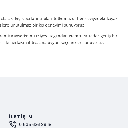
olarak, kış sporlarına olan tutkumuzu, her seviyedeki kayak
sizlere unutulmaz bir kış deneyimi sunuyoruz.
aranti! Kayseri'nin Erciyes Dağı'ndan Nemrut'a kadar geniş bir
eri ile herkesin ihtiyacına uygun seçenekler sunuyoruz.
e turlarımıza çıkarıyoruz.
nutulmaz bir deneyim sunuyoruz.
mak istiyorsanız, Gokay Tours olarak sizleri turlarımıza davet
İLETIŞIM
0 535 636 38 18