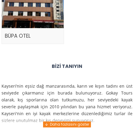
BÜPA OTEL
BIZI TANIYIN
Kayseri’nin eşsiz dağ manzarasında, karın ve kışın tadını en üst
seviyede çıkarmanız için burada bulunuyoruz. Gokay Tours
olarak, kış sporlarına olan tutkumuzu, her seviyedeki kayak
severle paylaşmak için 2010 yılından bu yana hizmet veriyoruz.
Kayseri'nin en iyi kayak merkezlerine düzenlediğimiz turlar ile
sizlere unutulmaz bir kış deneyimi sunuyoruz.
Profesyonel rehberlerimiz ve deneyimli ekiplerimiz ile güvenli,