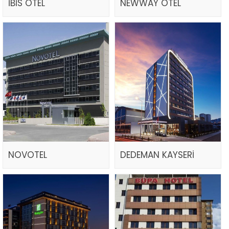
İBİS OTEL
NEWWAY OTEL
NOVOTEL
DEDEMAN KAYSERİ