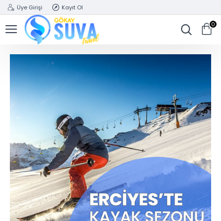
Üye Girişi
Kayıt Ol
0