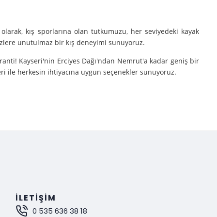
olarak, kış sporlarına olan tutkumuzu, her seviyedeki kayak
sizlere unutulmaz bir kış deneyimi sunuyoruz.
aranti! Kayseri'nin Erciyes Dağı'ndan Nemrut'a kadar geniş bir
eri ile herkesin ihtiyacına uygun seçenekler sunuyoruz.
e turlarımıza çıkarıyoruz.
nutulmaz bir deneyim sunuyoruz.
mak istiyorsanız, Gokay Tours olarak sizleri turlarımıza davet
İLETIŞIM
0 535 636 38 18