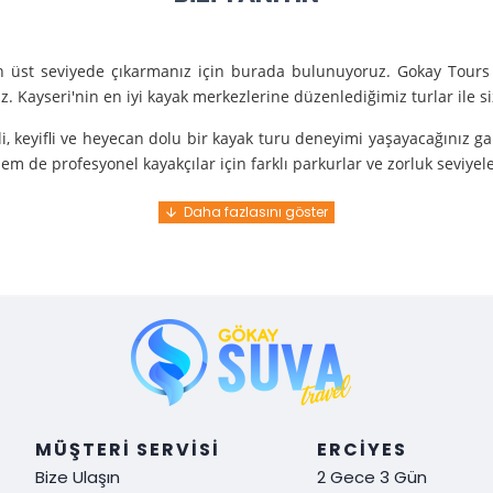
en üst seviyede çıkarmanız için burada bulunuyoruz. Gokay Tours 
. Kayseri'nin en iyi kayak merkezlerine düzenlediğimiz turlar ile 
i, keyifli ve heyecan dolu bir kayak turu deneyimi yaşayacağınız g
m de profesyonel kayakçılar için farklı parkurlar ve zorluk seviyel
e turunda mükemmel bir hizmet sunuyoruz.
nce gelir. En kaliteli ekipmanlarla ve uzman rehberlerle sizi güvenl
y demek. Tüm detayları önceden planlayarak, size özel, rahat ve u
i hissetmek ve Kayseri’nin harika doğasında kaymanın keyfini çıkar
MÜŞTERI SERVISI
ERCIYES
Bize Ulaşın
2 Gece 3 Gün