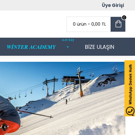
Üye Girişi
0
0 ürün - 0,00 TL
6-15 YAŞ
WİNTER ACADEMY
BİZE ULAŞIN