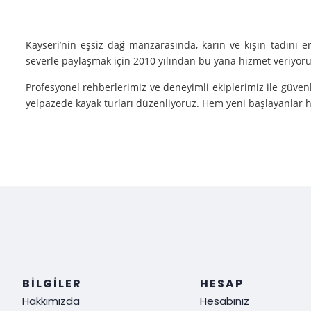
Kayseri’nin eşsiz dağ manzarasında, karın ve kışın tadını 
severle paylaşmak için 2010 yılından bu yana hizmet veriyoruz
Profesyonel rehberlerimiz ve deneyimli ekiplerimiz ile güvenl
yelpazede kayak turları düzenliyoruz. Hem yeni başlayanlar he
Neden Biz?
Deneyim: Yılların verdiği deneyimle, her tür kayak sporu v
Güvenlik: Kayak yaparken güvenliğiniz bizim için her şeyden ö
Müşteri Memnuniyeti: Sizin tatmin olmanız bizim için her şe
Siz de kışın en güzel halini görmek, kayak yaparken adrenalin
ediyoruz!
BILGILER
HESAP
Hakkımızda
Hesabınız