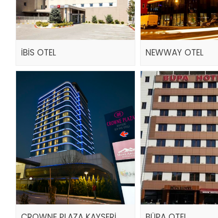
İBİS OTEL
NEWWAY OTEL
CROWNE PLAZA KAYSERİ
BÜPA OTEL