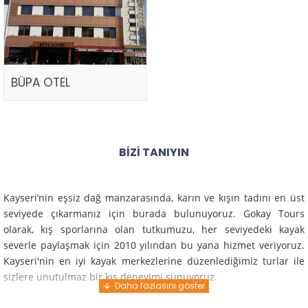
BÜPA OTEL
BIZI TANIYIN
Kayseri’nin eşsiz dağ manzarasında, karın ve kışın tadını en üst
seviyede çıkarmanız için burada bulunuyoruz. Gokay Tours
olarak, kış sporlarına olan tutkumuzu, her seviyedeki kayak
severle paylaşmak için 2010 yılından bu yana hizmet veriyoruz.
Kayseri'nin en iyi kayak merkezlerine düzenlediğimiz turlar ile
sizlere unutulmaz bir kış deneyimi sunuyoruz.
Profesyonel rehberlerimiz ve deneyimli ekiplerimiz ile güvenli,