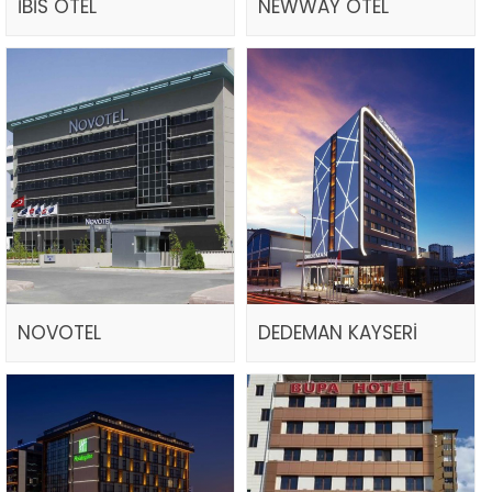
İBİS OTEL
NEWWAY OTEL
NOVOTEL
DEDEMAN KAYSERİ