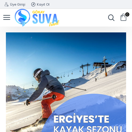
Üye Girişi
Kayıt Ol
0