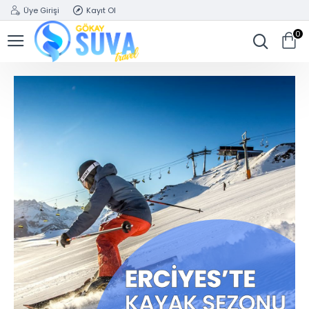
Üye Girişi
Kayıt Ol
0