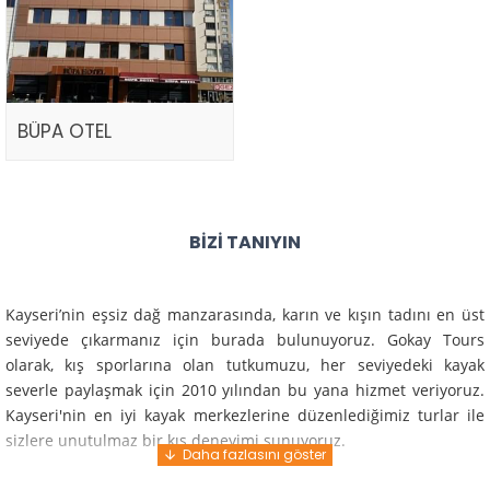
BÜPA OTEL
BIZI TANIYIN
Kayseri’nin eşsiz dağ manzarasında, karın ve kışın tadını en üst
seviyede çıkarmanız için burada bulunuyoruz. Gokay Tours
olarak, kış sporlarına olan tutkumuzu, her seviyedeki kayak
severle paylaşmak için 2010 yılından bu yana hizmet veriyoruz.
Kayseri'nin en iyi kayak merkezlerine düzenlediğimiz turlar ile
sizlere unutulmaz bir kış deneyimi sunuyoruz.
Profesyonel rehberlerimiz ve deneyimli ekiplerimiz ile güvenli,