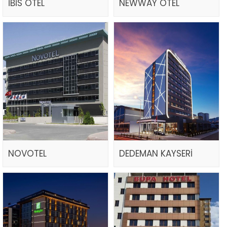
İBİS OTEL
NEWWAY OTEL
NOVOTEL
DEDEMAN KAYSERİ