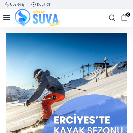
Üye Girişi
Kayıt Ol
0