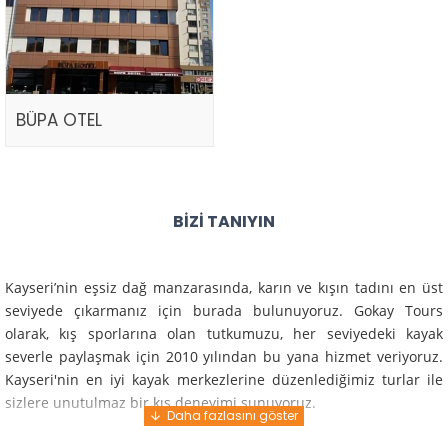
BÜPA OTEL
BIZI TANIYIN
Kayseri’nin eşsiz dağ manzarasında, karın ve kışın tadını en üst
seviyede çıkarmanız için burada bulunuyoruz. Gokay Tours
olarak, kış sporlarına olan tutkumuzu, her seviyedeki kayak
severle paylaşmak için 2010 yılından bu yana hizmet veriyoruz.
Kayseri'nin en iyi kayak merkezlerine düzenlediğimiz turlar ile
sizlere unutulmaz bir kış deneyimi sunuyoruz.
Profesyonel rehberlerimiz ve deneyimli ekiplerimiz ile güvenli,