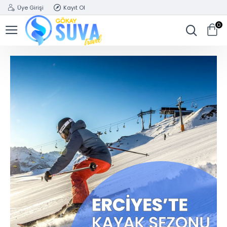
Üye Girişi
Kayıt Ol
0