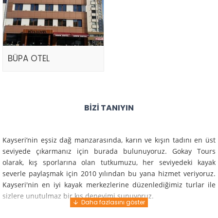
BÜPA OTEL
BIZI TANIYIN
Kayseri’nin eşsiz dağ manzarasında, karın ve kışın tadını en üst
seviyede çıkarmanız için burada bulunuyoruz. Gokay Tours
olarak, kış sporlarına olan tutkumuzu, her seviyedeki kayak
severle paylaşmak için 2010 yılından bu yana hizmet veriyoruz.
Kayseri'nin en iyi kayak merkezlerine düzenlediğimiz turlar ile
sizlere unutulmaz bir kış deneyimi sunuyoruz.
Profesyonel rehberlerimiz ve deneyimli ekiplerimiz ile güvenli,