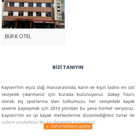
BÜPA OTEL
BIZI TANIYIN
Kayseri’nin eşsiz dağ manzarasında, karın ve kışın tadını en üst
seviyede çıkarmanız için burada bulunuyoruz. Gokay Tours
olarak, kış sporlarına olan tutkumuzu, her seviyedeki kayak
severle paylaşmak için 2010 yılından bu yana hizmet veriyoruz.
Kayseri'nin en iyi kayak merkezlerine düzenlediğimiz turlar ile
sizlere unutulmaz bir kış deneyimi sunuyoruz.
Profesyonel rehberlerimiz ve deneyimli ekiplerimiz ile güvenli,