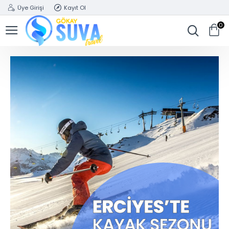
Üye Girişi
Kayıt Ol
0