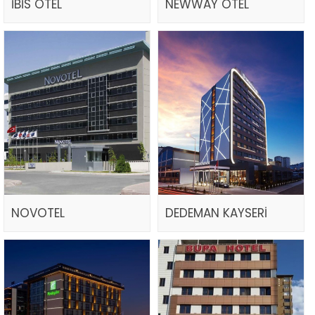
İBİS OTEL
NEWWAY OTEL
NOVOTEL
DEDEMAN KAYSERİ