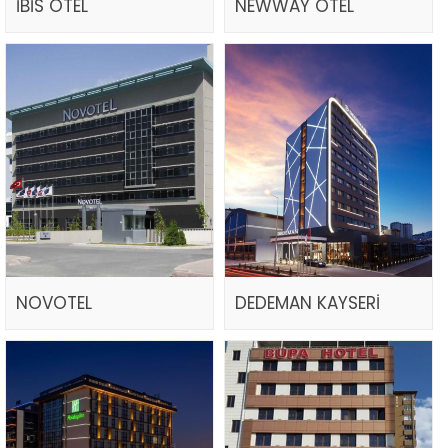
İBİS OTEL
NEWWAY OTEL
NOVOTEL
DEDEMAN KAYSERİ