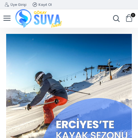
Üye Girişi
Kayıt Ol
0