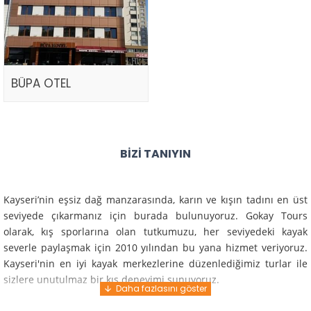
BÜPA OTEL
BIZI TANIYIN
Kayseri’nin eşsiz dağ manzarasında, karın ve kışın tadını en üst
seviyede çıkarmanız için burada bulunuyoruz. Gokay Tours
olarak, kış sporlarına olan tutkumuzu, her seviyedeki kayak
severle paylaşmak için 2010 yılından bu yana hizmet veriyoruz.
Kayseri'nin en iyi kayak merkezlerine düzenlediğimiz turlar ile
sizlere unutulmaz bir kış deneyimi sunuyoruz.
Profesyonel rehberlerimiz ve deneyimli ekiplerimiz ile güvenli,