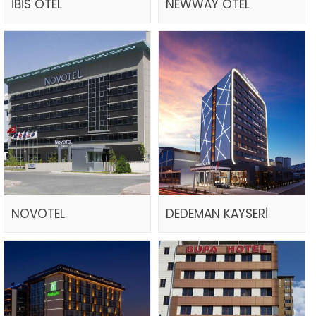
İBİS OTEL
NEWWAY OTEL
NOVOTEL
DEDEMAN KAYSERİ