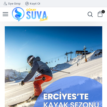
Üye Girişi
Kayıt Ol
0