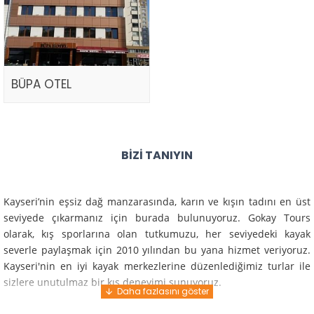
BÜPA OTEL
BIZI TANIYIN
Kayseri’nin eşsiz dağ manzarasında, karın ve kışın tadını en üst
seviyede çıkarmanız için burada bulunuyoruz. Gokay Tours
olarak, kış sporlarına olan tutkumuzu, her seviyedeki kayak
severle paylaşmak için 2010 yılından bu yana hizmet veriyoruz.
Kayseri'nin en iyi kayak merkezlerine düzenlediğimiz turlar ile
sizlere unutulmaz bir kış deneyimi sunuyoruz.
Profesyonel rehberlerimiz ve deneyimli ekiplerimiz ile güvenli,