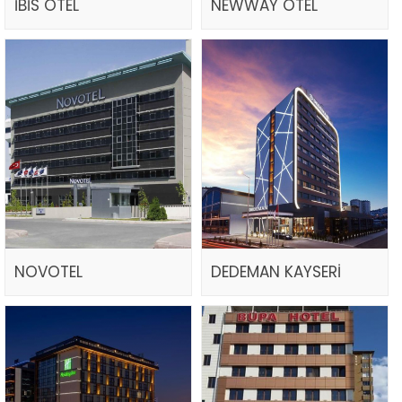
İBİS OTEL
NEWWAY OTEL
NOVOTEL
DEDEMAN KAYSERİ