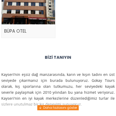
BÜPA OTEL
BIZI TANIYIN
Kayseri’nin eşsiz dağ manzarasında, karın ve kışın tadını en üst
seviyede çıkarmanız için burada bulunuyoruz. Gokay Tours
olarak, kış sporlarına olan tutkumuzu, her seviyedeki kayak
severle paylaşmak için 2010 yılından bu yana hizmet veriyoruz.
Kayseri'nin en iyi kayak merkezlerine düzenlediğimiz turlar ile
sizlere unutulmaz bir kış deneyimi sunuyoruz.
Profesyonel rehberlerimiz ve deneyimli ekiplerimiz ile güvenli,