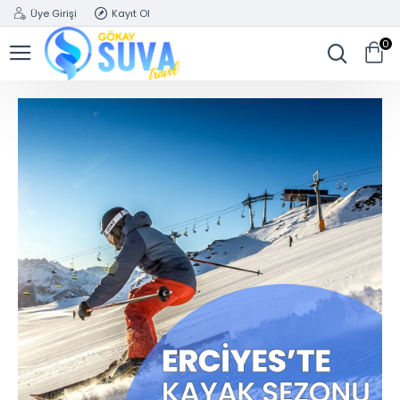
Üye Girişi
Kayıt Ol
0