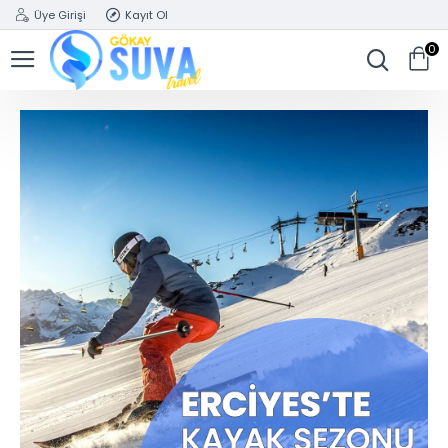
Üye Girişi
Kayıt Ol
0