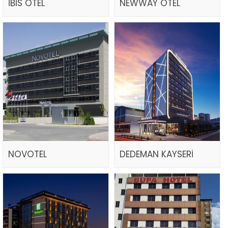
İBİS OTEL
NEWWAY OTEL
NOVOTEL
DEDEMAN KAYSERİ