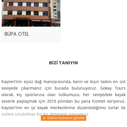
BÜPA OTEL
BIZI TANIYIN
Kayseri’nin eşsiz dağ manzarasında, karın ve kışın tadını en üst
seviyede çıkarmanız için burada bulunuyoruz. Gokay Tours
olarak, kış sporlarına olan tutkumuzu, her seviyedeki kayak
severle paylaşmak için 2010 yılından bu yana hizmet veriyoruz.
Kayseri'nin en iyi kayak merkezlerine düzenlediğimiz turlar ile
sizlere unutulmaz bir kış deneyimi sunuyoruz.
Profesyonel rehberlerimiz ve deneyimli ekiplerimiz ile güvenli,