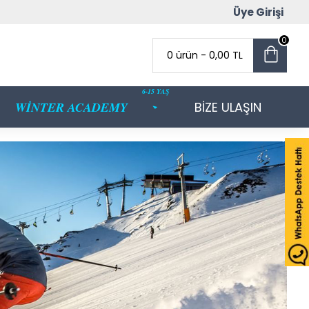
Üye Girişi
0
0 ürün - 0,00 TL
6-15 YAŞ
WİNTER ACADEMY
BİZE ULAŞIN