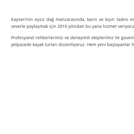
Kayseri’nin eşsiz dağ manzarasında, karın ve kışın tadını 
severle paylaşmak için 2010 yılından bu yana hizmet veriyoruz
Profesyonel rehberlerimiz ve deneyimli ekiplerimiz ile güvenl
yelpazede kayak turları düzenliyoruz. Hem yeni başlayanlar he
Neden Biz?
Deneyim: Yılların verdiği deneyimle, her tür kayak sporu v
Güvenlik: Kayak yaparken güvenliğiniz bizim için her şeyden ö
Müşteri Memnuniyeti: Sizin tatmin olmanız bizim için her şe
Siz de kışın en güzel halini görmek, kayak yaparken adrenalin
ediyoruz!