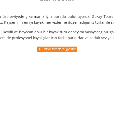
en üst seviyede çıkarmanız için burada bulunuyoruz. Gokay Tours 
. Kayseri'nin en iyi kayak merkezlerine düzenlediğimiz turlar ile 
i, keyifli ve heyecan dolu bir kayak turu deneyimi yaşayacağınız g
m de profesyonel kayakçılar için farklı parkurlar ve zorluk seviyel
e turunda mükemmel bir hizmet sunuyoruz.
nce gelir. En kaliteli ekipmanlarla ve uzman rehberlerle sizi güvenl
y demek. Tüm detayları önceden planlayarak, size özel, rahat ve u
i hissetmek ve Kayseri’nin harika doğasında kaymanın keyfini çıkar