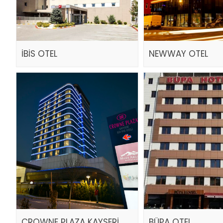
İBİS OTEL
NEWWAY OTEL
CROWNE PLAZA KAYSERİ
BÜPA OTEL