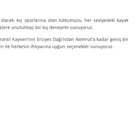
olarak, kış sporlarına olan tutkumuzu, her seviyedeki kayak
sizlere unutulmaz bir kış deneyimi sunuyoruz.
aranti! Kayseri'nin Erciyes Dağı'ndan Nemrut'a kadar geniş bir
eri ile herkesin ihtiyacına uygun seçenekler sunuyoruz.
e turlarımıza çıkarıyoruz.
nutulmaz bir deneyim sunuyoruz.
mak istiyorsanız, Gokay Tours olarak sizleri turlarımıza davet