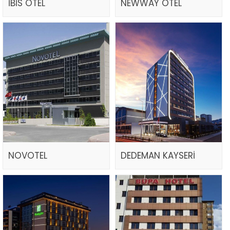
İBİS OTEL
NEWWAY OTEL
NOVOTEL
DEDEMAN KAYSERİ