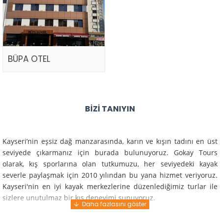
BÜPA OTEL
BIZI TANIYIN
Kayseri’nin eşsiz dağ manzarasında, karın ve kışın tadını en üst
seviyede çıkarmanız için burada bulunuyoruz. Gokay Tours
olarak, kış sporlarına olan tutkumuzu, her seviyedeki kayak
severle paylaşmak için 2010 yılından bu yana hizmet veriyoruz.
Kayseri'nin en iyi kayak merkezlerine düzenlediğimiz turlar ile
sizlere unutulmaz bir kış deneyimi sunuyoruz.
Profesyonel rehberlerimiz ve deneyimli ekiplerimiz ile güvenli,