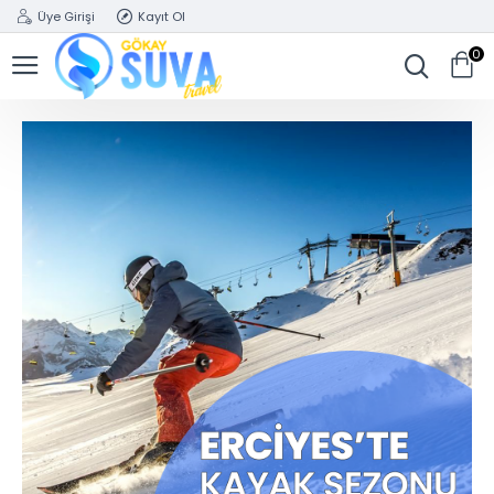
Üye Girişi
Kayıt Ol
0