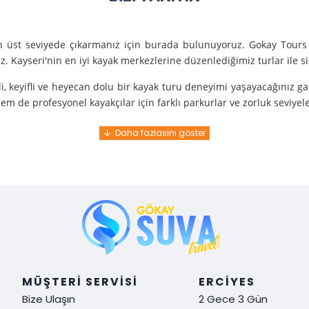
en üst seviyede çıkarmanız için burada bulunuyoruz. Gokay Tours 
. Kayseri'nin en iyi kayak merkezlerine düzenlediğimiz turlar ile 
i, keyifli ve heyecan dolu bir kayak turu deneyimi yaşayacağınız g
m de profesyonel kayakçılar için farklı parkurlar ve zorluk seviyel
e turunda mükemmel bir hizmet sunuyoruz.
nce gelir. En kaliteli ekipmanlarla ve uzman rehberlerle sizi güvenl
y demek. Tüm detayları önceden planlayarak, size özel, rahat ve u
i hissetmek ve Kayseri’nin harika doğasında kaymanın keyfini çıkar
MÜŞTERI SERVISI
ERCIYES
Bize Ulaşın
2 Gece 3 Gün