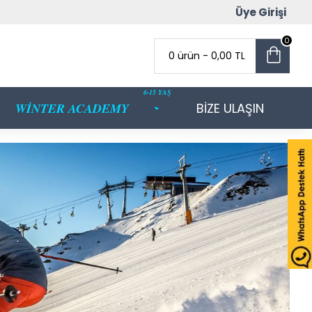
Üye Girişi
0
0 ürün - 0,00 TL
6-15 YAŞ
WİNTER ACADEMY
BİZE ULAŞIN