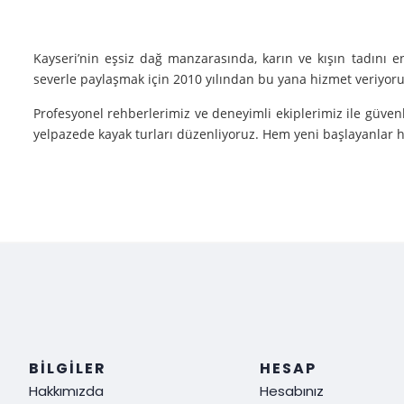
Kayseri’nin eşsiz dağ manzarasında, karın ve kışın tadını 
severle paylaşmak için 2010 yılından bu yana hizmet veriyoruz
Profesyonel rehberlerimiz ve deneyimli ekiplerimiz ile güvenl
yelpazede kayak turları düzenliyoruz. Hem yeni başlayanlar he
Neden Biz?
Deneyim: Yılların verdiği deneyimle, her tür kayak sporu v
Güvenlik: Kayak yaparken güvenliğiniz bizim için her şeyden ö
Müşteri Memnuniyeti: Sizin tatmin olmanız bizim için her şe
Siz de kışın en güzel halini görmek, kayak yaparken adrenalin
ediyoruz!
BILGILER
HESAP
Hakkımızda
Hesabınız