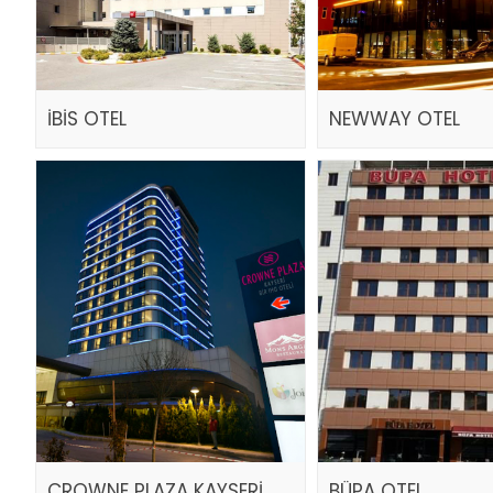
İBİS OTEL
NEWWAY OTEL
CROWNE PLAZA KAYSERİ
BÜPA OTEL