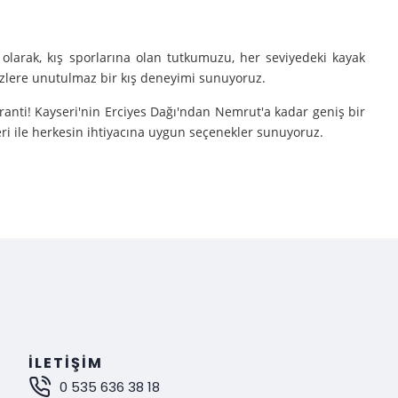
olarak, kış sporlarına olan tutkumuzu, her seviyedeki kayak
sizlere unutulmaz bir kış deneyimi sunuyoruz.
aranti! Kayseri'nin Erciyes Dağı'ndan Nemrut'a kadar geniş bir
eri ile herkesin ihtiyacına uygun seçenekler sunuyoruz.
e turlarımıza çıkarıyoruz.
nutulmaz bir deneyim sunuyoruz.
mak istiyorsanız, Gokay Tours olarak sizleri turlarımıza davet
İLETIŞIM
0 535 636 38 18