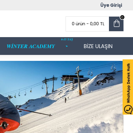
Üye Girişi
0
0 ürün - 0,00 TL
6-15 YAŞ
WİNTER ACADEMY
BİZE ULAŞIN