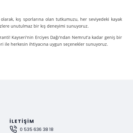
olarak, kış sporlarına olan tutkumuzu, her seviyedeki kayak
sizlere unutulmaz bir kış deneyimi sunuyoruz.
aranti! Kayseri'nin Erciyes Dağı'ndan Nemrut'a kadar geniş bir
eri ile herkesin ihtiyacına uygun seçenekler sunuyoruz.
e turlarımıza çıkarıyoruz.
nutulmaz bir deneyim sunuyoruz.
mak istiyorsanız, Gokay Tours olarak sizleri turlarımıza davet
İLETIŞIM
0 535 636 38 18