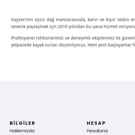
Kayseri’nin eşsiz dağ manzarasında, karın ve kışın tadını 
severle paylaşmak için 2010 yılından bu yana hizmet veriyoruz
Profesyonel rehberlerimiz ve deneyimli ekiplerimiz ile güvenl
yelpazede kayak turları düzenliyoruz. Hem yeni başlayanlar he
Neden Biz?
Deneyim: Yılların verdiği deneyimle, her tür kayak sporu v
Güvenlik: Kayak yaparken güvenliğiniz bizim için her şeyden ö
Müşteri Memnuniyeti: Sizin tatmin olmanız bizim için her şe
Siz de kışın en güzel halini görmek, kayak yaparken adrenalin
ediyoruz!
BILGILER
HESAP
Hakkımızda
Hesabınız