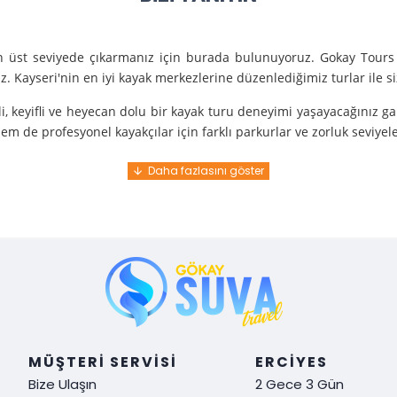
en üst seviyede çıkarmanız için burada bulunuyoruz. Gokay Tours 
. Kayseri'nin en iyi kayak merkezlerine düzenlediğimiz turlar ile 
i, keyifli ve heyecan dolu bir kayak turu deneyimi yaşayacağınız g
m de profesyonel kayakçılar için farklı parkurlar ve zorluk seviyel
e turunda mükemmel bir hizmet sunuyoruz.
nce gelir. En kaliteli ekipmanlarla ve uzman rehberlerle sizi güvenl
y demek. Tüm detayları önceden planlayarak, size özel, rahat ve u
i hissetmek ve Kayseri’nin harika doğasında kaymanın keyfini çıkar
MÜŞTERI SERVISI
ERCIYES
Bize Ulaşın
2 Gece 3 Gün