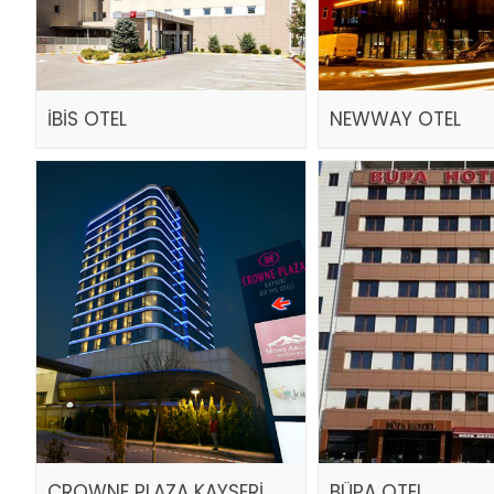
İBİS OTEL
NEWWAY OTEL
CROWNE PLAZA KAYSERİ
BÜPA OTEL