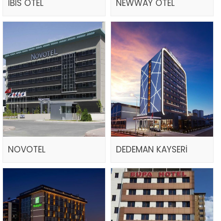
İBİS OTEL
NEWWAY OTEL
NOVOTEL
DEDEMAN KAYSERİ