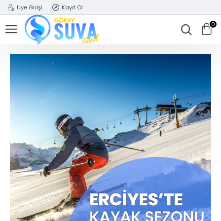
Üye Girişi
Kayıt Ol
0