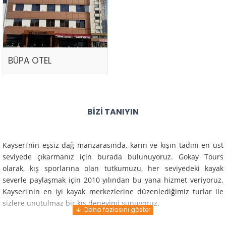
BÜPA OTEL
BIZI TANIYIN
Kayseri’nin eşsiz dağ manzarasında, karın ve kışın tadını en üst
seviyede çıkarmanız için burada bulunuyoruz. Gokay Tours
olarak, kış sporlarına olan tutkumuzu, her seviyedeki kayak
severle paylaşmak için 2010 yılından bu yana hizmet veriyoruz.
Kayseri'nin en iyi kayak merkezlerine düzenlediğimiz turlar ile
sizlere unutulmaz bir kış deneyimi sunuyoruz.
Profesyonel rehberlerimiz ve deneyimli ekiplerimiz ile güvenli,