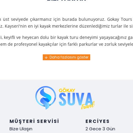
en üst seviyede çıkarmanız için burada bulunuyoruz. Gokay Tours 
. Kayseri'nin en iyi kayak merkezlerine düzenlediğimiz turlar ile 
i, keyifli ve heyecan dolu bir kayak turu deneyimi yaşayacağınız g
m de profesyonel kayakçılar için farklı parkurlar ve zorluk seviyel
e turunda mükemmel bir hizmet sunuyoruz.
nce gelir. En kaliteli ekipmanlarla ve uzman rehberlerle sizi güvenl
y demek. Tüm detayları önceden planlayarak, size özel, rahat ve u
i hissetmek ve Kayseri’nin harika doğasında kaymanın keyfini çıkar
MÜŞTERI SERVISI
ERCIYES
Bize Ulaşın
2 Gece 3 Gün