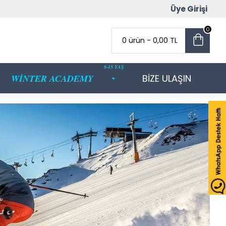
Üye Girişi
0
0 ürün - 0,00 TL
6-15 YAŞ
WİNTER ACADEMY
BİZE ULAŞIN