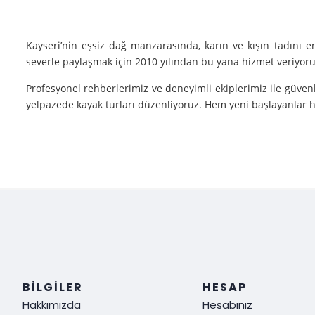
Kayseri’nin eşsiz dağ manzarasında, karın ve kışın tadını 
severle paylaşmak için 2010 yılından bu yana hizmet veriyoruz
Profesyonel rehberlerimiz ve deneyimli ekiplerimiz ile güvenl
yelpazede kayak turları düzenliyoruz. Hem yeni başlayanlar he
Neden Biz?
Deneyim: Yılların verdiği deneyimle, her tür kayak sporu v
Güvenlik: Kayak yaparken güvenliğiniz bizim için her şeyden ö
Müşteri Memnuniyeti: Sizin tatmin olmanız bizim için her şe
Siz de kışın en güzel halini görmek, kayak yaparken adrenalin
ediyoruz!
BILGILER
HESAP
Hakkımızda
Hesabınız