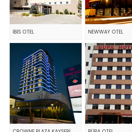
İBİS OTEL
NEWWAY OTEL
CROWNE PLAZA KAYSERİ
BÜPA OTEL