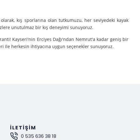
olarak, kış sporlarına olan tutkumuzu, her seviyedeki kayak
sizlere unutulmaz bir kış deneyimi sunuyoruz.
aranti! Kayseri'nin Erciyes Dağı'ndan Nemrut'a kadar geniş bir
eri ile herkesin ihtiyacına uygun seçenekler sunuyoruz.
e turlarımıza çıkarıyoruz.
nutulmaz bir deneyim sunuyoruz.
mak istiyorsanız, Gokay Tours olarak sizleri turlarımıza davet
İLETIŞIM
0 535 636 38 18