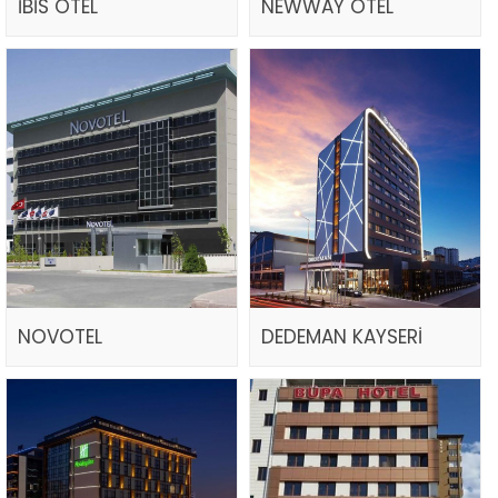
İBİS OTEL
NEWWAY OTEL
NOVOTEL
DEDEMAN KAYSERİ