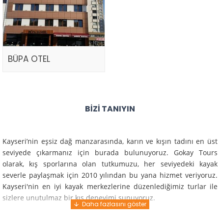
BÜPA OTEL
BIZI TANIYIN
Kayseri’nin eşsiz dağ manzarasında, karın ve kışın tadını en üst
seviyede çıkarmanız için burada bulunuyoruz. Gokay Tours
olarak, kış sporlarına olan tutkumuzu, her seviyedeki kayak
severle paylaşmak için 2010 yılından bu yana hizmet veriyoruz.
Kayseri'nin en iyi kayak merkezlerine düzenlediğimiz turlar ile
sizlere unutulmaz bir kış deneyimi sunuyoruz.
Profesyonel rehberlerimiz ve deneyimli ekiplerimiz ile güvenli,