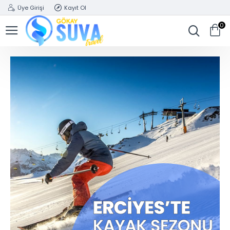
Üye Girişi
Kayıt Ol
0