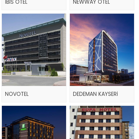
İBİS OTEL
NEWWAY OTEL
NOVOTEL
DEDEMAN KAYSERİ