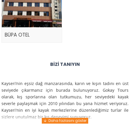
BÜPA OTEL
BIZI TANIYIN
Kayseri’nin eşsiz dağ manzarasında, karın ve kışın tadını en üst
seviyede çıkarmanız için burada bulunuyoruz. Gokay Tours
olarak, kış sporlarına olan tutkumuzu, her seviyedeki kayak
severle paylaşmak için 2010 yılından bu yana hizmet veriyoruz.
Kayseri'nin en iyi kayak merkezlerine düzenlediğimiz turlar ile
sizlere unutulmaz bir kış deneyimi sunuyoruz.
Profesyonel rehberlerimiz ve deneyimli ekiplerimiz ile güvenli,