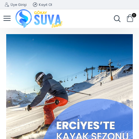
Üye Girişi
Kayıt Ol
0