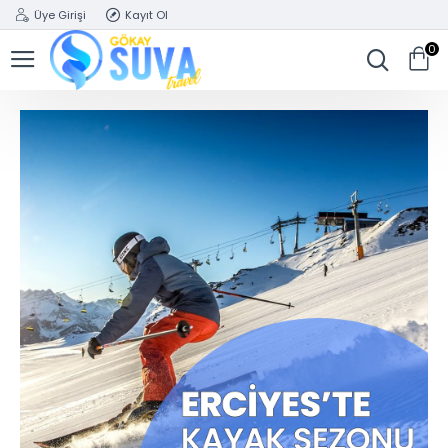
Üye Girişi
Kayıt Ol
0