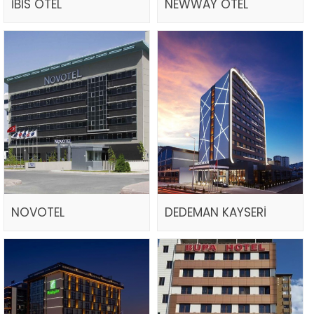
İBİS OTEL
NEWWAY OTEL
NOVOTEL
DEDEMAN KAYSERİ