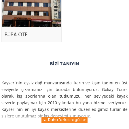
BÜPA OTEL
BIZI TANIYIN
Kayseri’nin eşsiz dağ manzarasında, karın ve kışın tadını en üst
seviyede çıkarmanız için burada bulunuyoruz. Gokay Tours
olarak, kış sporlarına olan tutkumuzu, her seviyedeki kayak
severle paylaşmak için 2010 yılından bu yana hizmet veriyoruz.
Kayseri'nin en iyi kayak merkezlerine düzenlediğimiz turlar ile
sizlere unutulmaz bir kış deneyimi sunuyoruz.
Profesyonel rehberlerimiz ve deneyimli ekiplerimiz ile güvenli,