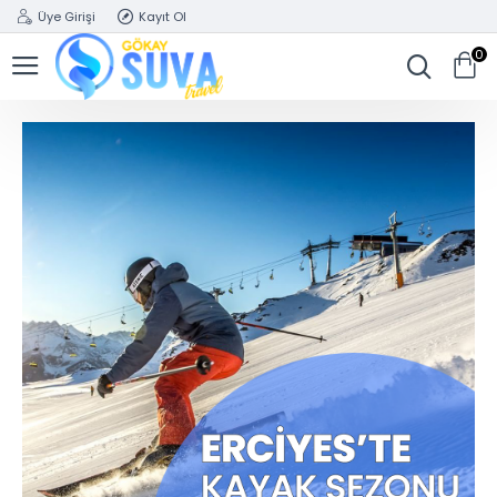
Üye Girişi
Kayıt Ol
0