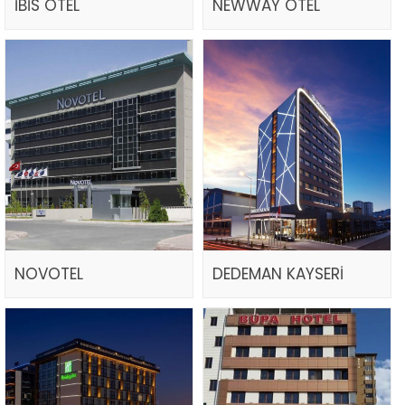
İBİS OTEL
NEWWAY OTEL
NOVOTEL
DEDEMAN KAYSERİ