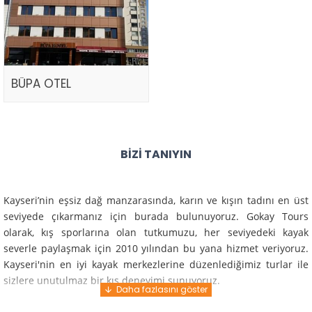
BÜPA OTEL
BIZI TANIYIN
Kayseri’nin eşsiz dağ manzarasında, karın ve kışın tadını en üst
seviyede çıkarmanız için burada bulunuyoruz. Gokay Tours
olarak, kış sporlarına olan tutkumuzu, her seviyedeki kayak
severle paylaşmak için 2010 yılından bu yana hizmet veriyoruz.
Kayseri'nin en iyi kayak merkezlerine düzenlediğimiz turlar ile
sizlere unutulmaz bir kış deneyimi sunuyoruz.
Profesyonel rehberlerimiz ve deneyimli ekiplerimiz ile güvenli,