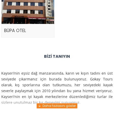
BÜPA OTEL
BIZI TANIYIN
Kayseri’nin eşsiz dağ manzarasında, karın ve kışın tadını en üst
seviyede çıkarmanız için burada bulunuyoruz. Gokay Tours
olarak, kış sporlarına olan tutkumuzu, her seviyedeki kayak
severle paylaşmak için 2010 yılından bu yana hizmet veriyoruz.
Kayseri'nin en iyi kayak merkezlerine düzenlediğimiz turlar ile
sizlere unutulmaz bir kış deneyimi sunuyoruz.
Profesyonel rehberlerimiz ve deneyimli ekiplerimiz ile güvenli,