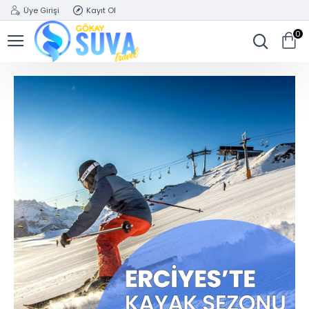
Üye Girişi
Kayıt Ol
0