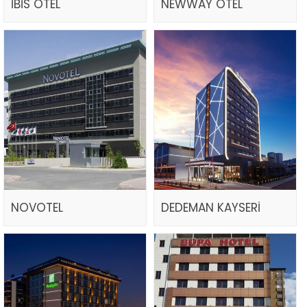
İBİS OTEL
NEWWAY OTEL
NOVOTEL
DEDEMAN KAYSERİ