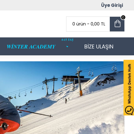
Üye Girişi
0
0 ürün - 0,00 TL
6-15 YAŞ
WİNTER ACADEMY
BİZE ULAŞIN