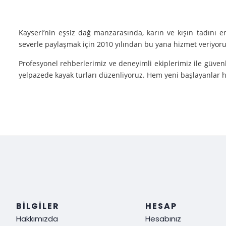
Kayseri’nin eşsiz dağ manzarasında, karın ve kışın tadını 
severle paylaşmak için 2010 yılından bu yana hizmet veriyoruz
Profesyonel rehberlerimiz ve deneyimli ekiplerimiz ile güvenl
yelpazede kayak turları düzenliyoruz. Hem yeni başlayanlar he
Neden Biz?
Deneyim: Yılların verdiği deneyimle, her tür kayak sporu v
Güvenlik: Kayak yaparken güvenliğiniz bizim için her şeyden ö
Müşteri Memnuniyeti: Sizin tatmin olmanız bizim için her şe
Siz de kışın en güzel halini görmek, kayak yaparken adrenalin
ediyoruz!
BILGILER
HESAP
Hakkımızda
Hesabınız