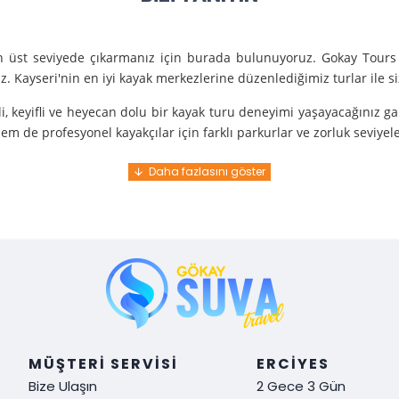
en üst seviyede çıkarmanız için burada bulunuyoruz. Gokay Tours 
. Kayseri'nin en iyi kayak merkezlerine düzenlediğimiz turlar ile 
i, keyifli ve heyecan dolu bir kayak turu deneyimi yaşayacağınız g
m de profesyonel kayakçılar için farklı parkurlar ve zorluk seviyel
e turunda mükemmel bir hizmet sunuyoruz.
nce gelir. En kaliteli ekipmanlarla ve uzman rehberlerle sizi güvenl
y demek. Tüm detayları önceden planlayarak, size özel, rahat ve u
i hissetmek ve Kayseri’nin harika doğasında kaymanın keyfini çıkar
MÜŞTERI SERVISI
ERCIYES
Bize Ulaşın
2 Gece 3 Gün