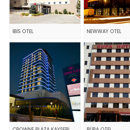
İBİS OTEL
NEWWAY OTEL
CROWNE PLAZA KAYSERİ
BÜPA OTEL