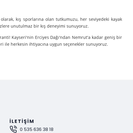
olarak, kış sporlarına olan tutkumuzu, her seviyedeki kayak
sizlere unutulmaz bir kış deneyimi sunuyoruz.
aranti! Kayseri'nin Erciyes Dağı'ndan Nemrut'a kadar geniş bir
eri ile herkesin ihtiyacına uygun seçenekler sunuyoruz.
e turlarımıza çıkarıyoruz.
nutulmaz bir deneyim sunuyoruz.
mak istiyorsanız, Gokay Tours olarak sizleri turlarımıza davet
İLETIŞIM
0 535 636 38 18