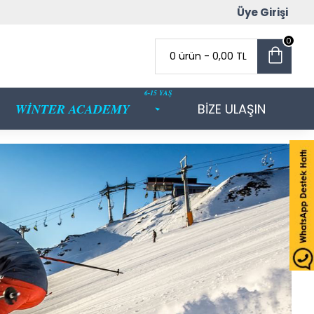
Üye Girişi
0
0 ürün - 0,00 TL
6-15 YAŞ
WİNTER ACADEMY
BİZE ULAŞIN