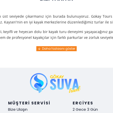
en üst seviyede çıkarmanız için burada bulunuyoruz. Gokay Tours 
. Kayseri'nin en iyi kayak merkezlerine düzenlediğimiz turlar ile 
i, keyifli ve heyecan dolu bir kayak turu deneyimi yaşayacağınız g
m de profesyonel kayakçılar için farklı parkurlar ve zorluk seviyel
e turunda mükemmel bir hizmet sunuyoruz.
nce gelir. En kaliteli ekipmanlarla ve uzman rehberlerle sizi güvenl
y demek. Tüm detayları önceden planlayarak, size özel, rahat ve u
i hissetmek ve Kayseri’nin harika doğasında kaymanın keyfini çıkar
MÜŞTERI SERVISI
ERCIYES
Bize Ulaşın
2 Gece 3 Gün