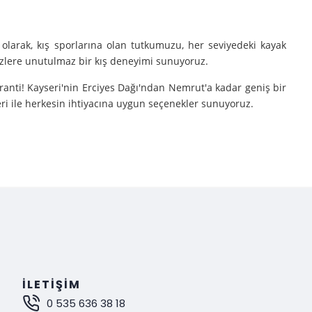
olarak, kış sporlarına olan tutkumuzu, her seviyedeki kayak
sizlere unutulmaz bir kış deneyimi sunuyoruz.
aranti! Kayseri'nin Erciyes Dağı'ndan Nemrut'a kadar geniş bir
eri ile herkesin ihtiyacına uygun seçenekler sunuyoruz.
e turlarımıza çıkarıyoruz.
nutulmaz bir deneyim sunuyoruz.
mak istiyorsanız, Gokay Tours olarak sizleri turlarımıza davet
İLETIŞIM
0 535 636 38 18