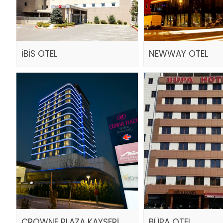
İBİS OTEL
NEWWAY OTEL
CROWNE PLAZA KAYSERİ
BÜPA OTEL