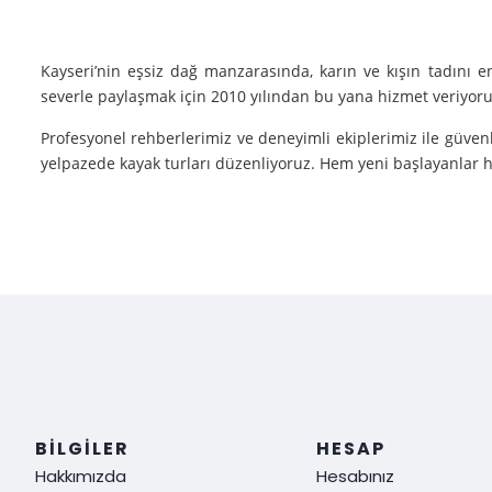
Kayseri’nin eşsiz dağ manzarasında, karın ve kışın tadını 
severle paylaşmak için 2010 yılından bu yana hizmet veriyoruz
Profesyonel rehberlerimiz ve deneyimli ekiplerimiz ile güvenl
yelpazede kayak turları düzenliyoruz. Hem yeni başlayanlar he
Neden Biz?
Deneyim: Yılların verdiği deneyimle, her tür kayak sporu v
Güvenlik: Kayak yaparken güvenliğiniz bizim için her şeyden ö
Müşteri Memnuniyeti: Sizin tatmin olmanız bizim için her şe
Siz de kışın en güzel halini görmek, kayak yaparken adrenalin
ediyoruz!
BILGILER
HESAP
Hakkımızda
Hesabınız