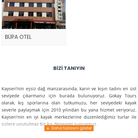
BÜPA OTEL
BIZI TANIYIN
Kayseri’nin eşsiz dağ manzarasında, karın ve kışın tadını en üst
seviyede çıkarmanız için burada bulunuyoruz. Gokay Tours
olarak, kış sporlarına olan tutkumuzu, her seviyedeki kayak
severle paylaşmak için 2010 yılından bu yana hizmet veriyoruz.
Kayseri'nin en iyi kayak merkezlerine düzenlediğimiz turlar ile
sizlere unutulmaz bir kış deneyimi sunuyoruz.
Profesyonel rehberlerimiz ve deneyimli ekiplerimiz ile güvenli,