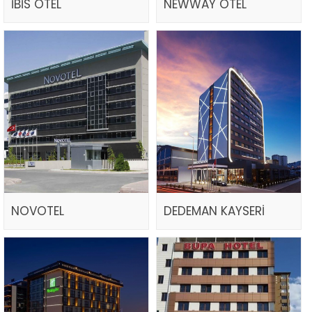
İBİS OTEL
NEWWAY OTEL
NOVOTEL
DEDEMAN KAYSERİ