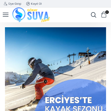
Üye Girişi
Kayıt Ol
0