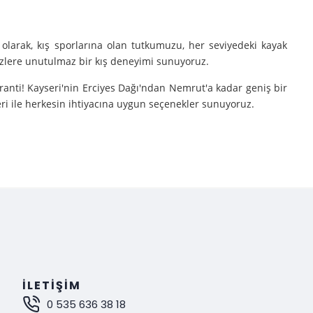
olarak, kış sporlarına olan tutkumuzu, her seviyedeki kayak
sizlere unutulmaz bir kış deneyimi sunuyoruz.
aranti! Kayseri'nin Erciyes Dağı'ndan Nemrut'a kadar geniş bir
eri ile herkesin ihtiyacına uygun seçenekler sunuyoruz.
e turlarımıza çıkarıyoruz.
nutulmaz bir deneyim sunuyoruz.
mak istiyorsanız, Gokay Tours olarak sizleri turlarımıza davet
İLETIŞIM
0 535 636 38 18