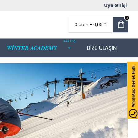
Üye Girişi
0
0 ürün - 0,00 TL
6-15 YAŞ
WİNTER ACADEMY
BİZE ULAŞIN