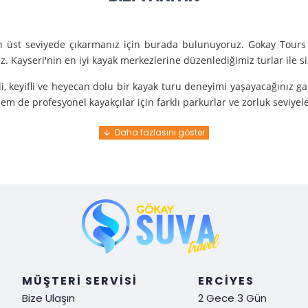
en üst seviyede çıkarmanız için burada bulunuyoruz. Gokay Tours 
. Kayseri'nin en iyi kayak merkezlerine düzenlediğimiz turlar ile 
i, keyifli ve heyecan dolu bir kayak turu deneyimi yaşayacağınız g
m de profesyonel kayakçılar için farklı parkurlar ve zorluk seviyel
e turunda mükemmel bir hizmet sunuyoruz.
nce gelir. En kaliteli ekipmanlarla ve uzman rehberlerle sizi güvenl
y demek. Tüm detayları önceden planlayarak, size özel, rahat ve u
i hissetmek ve Kayseri’nin harika doğasında kaymanın keyfini çıkar
MÜŞTERI SERVISI
ERCIYES
Bize Ulaşın
2 Gece 3 Gün