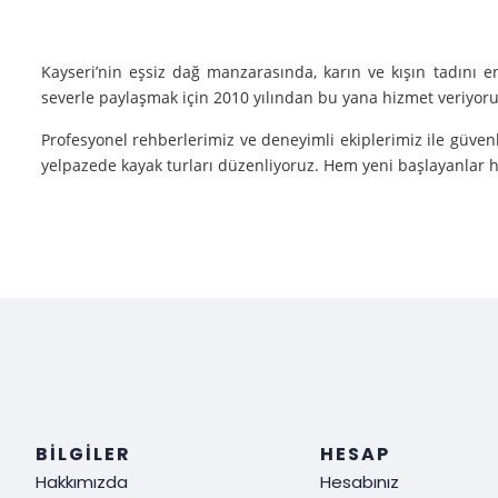
Kayseri’nin eşsiz dağ manzarasında, karın ve kışın tadını 
severle paylaşmak için 2010 yılından bu yana hizmet veriyoruz
Profesyonel rehberlerimiz ve deneyimli ekiplerimiz ile güvenl
yelpazede kayak turları düzenliyoruz. Hem yeni başlayanlar he
Neden Biz?
Deneyim: Yılların verdiği deneyimle, her tür kayak sporu v
Güvenlik: Kayak yaparken güvenliğiniz bizim için her şeyden ö
Müşteri Memnuniyeti: Sizin tatmin olmanız bizim için her şe
Siz de kışın en güzel halini görmek, kayak yaparken adrenalin
ediyoruz!
BILGILER
HESAP
Hakkımızda
Hesabınız