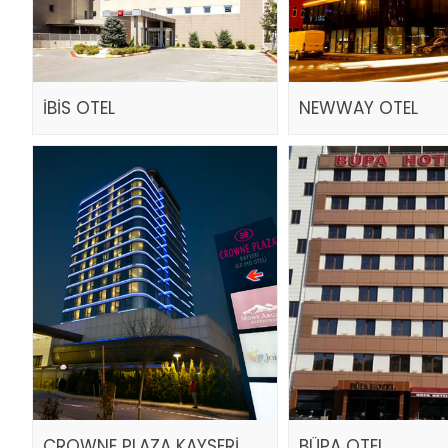
İBİS OTEL
NEWWAY OTEL
CROWNE PLAZA KAYSERİ
BÜPA OTEL