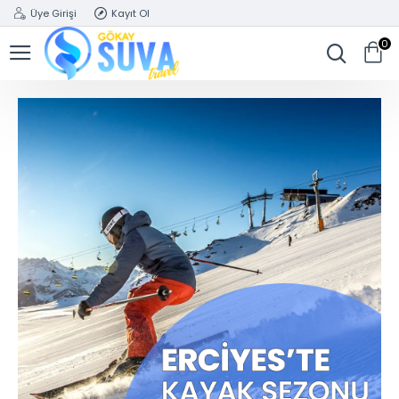
Üye Girişi
Kayıt Ol
0