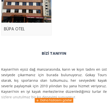
BÜPA OTEL
BIZI TANIYIN
Kayseri’nin eşsiz dağ manzarasında, karın ve kışın tadını en üst
seviyede çıkarmanız için burada bulunuyoruz. Gokay Tours
olarak, kış sporlarına olan tutkumuzu, her seviyedeki kayak
severle paylaşmak için 2010 yılından bu yana hizmet veriyoruz.
Kayseri'nin en iyi kayak merkezlerine düzenlediğimiz turlar ile
sizlere unutulmaz bir kış deneyimi sunuyoruz.
Profesyonel rehberlerimiz ve deneyimli ekiplerimiz ile güvenli,