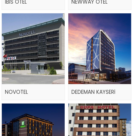
İBİS OTEL
NEWWAY OTEL
NOVOTEL
DEDEMAN KAYSERİ