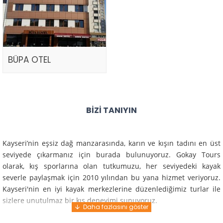
BÜPA OTEL
BIZI TANIYIN
Kayseri’nin eşsiz dağ manzarasında, karın ve kışın tadını en üst
seviyede çıkarmanız için burada bulunuyoruz. Gokay Tours
olarak, kış sporlarına olan tutkumuzu, her seviyedeki kayak
severle paylaşmak için 2010 yılından bu yana hizmet veriyoruz.
Kayseri'nin en iyi kayak merkezlerine düzenlediğimiz turlar ile
sizlere unutulmaz bir kış deneyimi sunuyoruz.
Profesyonel rehberlerimiz ve deneyimli ekiplerimiz ile güvenli,