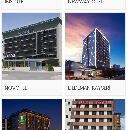
İBİS OTEL
NEWWAY OTEL
NOVOTEL
DEDEMAN KAYSERİ