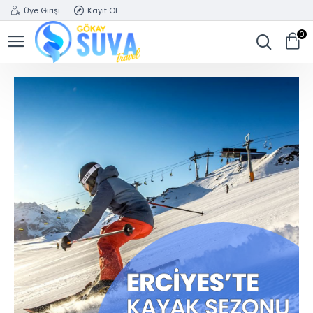
Üye Girişi
Kayıt Ol
0