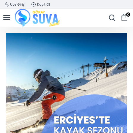
Üye Girişi
Kayıt Ol
0