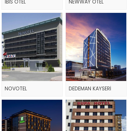
İBİS OTEL
NEWWAY OTEL
NOVOTEL
DEDEMAN KAYSERİ