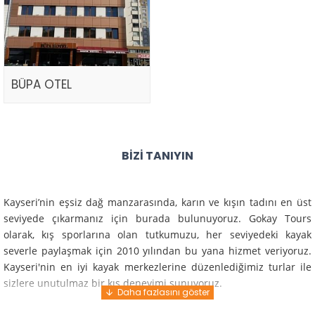
BÜPA OTEL
BIZI TANIYIN
Kayseri’nin eşsiz dağ manzarasında, karın ve kışın tadını en üst
seviyede çıkarmanız için burada bulunuyoruz. Gokay Tours
olarak, kış sporlarına olan tutkumuzu, her seviyedeki kayak
severle paylaşmak için 2010 yılından bu yana hizmet veriyoruz.
Kayseri'nin en iyi kayak merkezlerine düzenlediğimiz turlar ile
sizlere unutulmaz bir kış deneyimi sunuyoruz.
Profesyonel rehberlerimiz ve deneyimli ekiplerimiz ile güvenli,