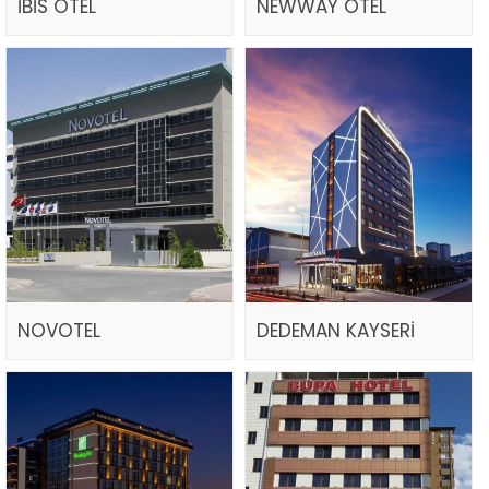
İBİS OTEL
NEWWAY OTEL
NOVOTEL
DEDEMAN KAYSERİ