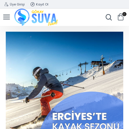
Üye Girişi
Kayıt Ol
0