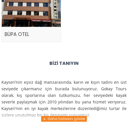
BÜPA OTEL
BIZI TANIYIN
Kayseri’nin eşsiz dağ manzarasında, karın ve kışın tadını en üst
seviyede çıkarmanız için burada bulunuyoruz. Gokay Tours
olarak, kış sporlarına olan tutkumuzu, her seviyedeki kayak
severle paylaşmak için 2010 yılından bu yana hizmet veriyoruz.
Kayseri'nin en iyi kayak merkezlerine düzenlediğimiz turlar ile
sizlere unutulmaz bir kış deneyimi sunuyoruz.
Profesyonel rehberlerimiz ve deneyimli ekiplerimiz ile güvenli,