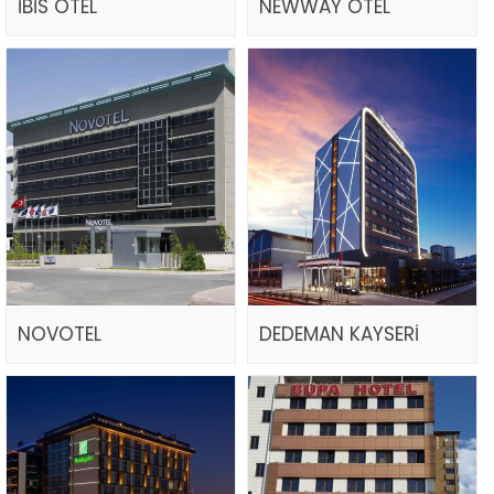
İBİS OTEL
NEWWAY OTEL
NOVOTEL
DEDEMAN KAYSERİ