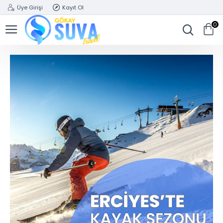
Üye Girişi
Kayıt Ol
0