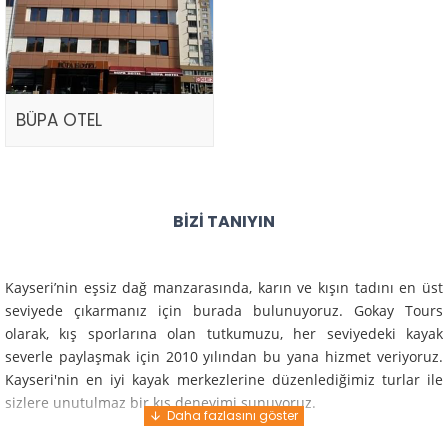
BÜPA OTEL
BIZI TANIYIN
Kayseri’nin eşsiz dağ manzarasında, karın ve kışın tadını en üst
seviyede çıkarmanız için burada bulunuyoruz. Gokay Tours
olarak, kış sporlarına olan tutkumuzu, her seviyedeki kayak
severle paylaşmak için 2010 yılından bu yana hizmet veriyoruz.
Kayseri'nin en iyi kayak merkezlerine düzenlediğimiz turlar ile
sizlere unutulmaz bir kış deneyimi sunuyoruz.
Profesyonel rehberlerimiz ve deneyimli ekiplerimiz ile güvenli,