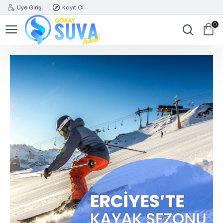
Üye Girişi
Kayıt Ol
0