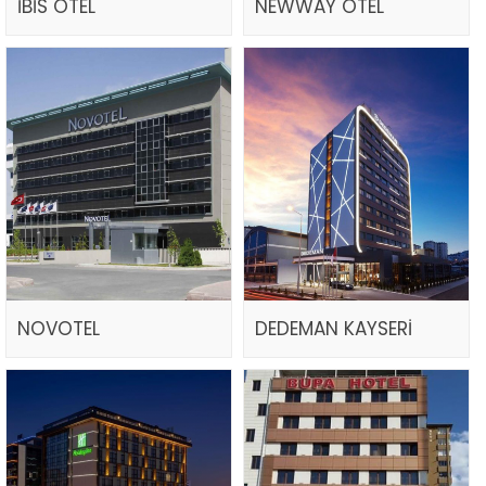
İBİS OTEL
NEWWAY OTEL
NOVOTEL
DEDEMAN KAYSERİ