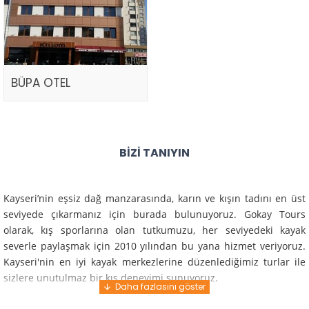
BÜPA OTEL
BIZI TANIYIN
Kayseri’nin eşsiz dağ manzarasında, karın ve kışın tadını en üst
seviyede çıkarmanız için burada bulunuyoruz. Gokay Tours
olarak, kış sporlarına olan tutkumuzu, her seviyedeki kayak
severle paylaşmak için 2010 yılından bu yana hizmet veriyoruz.
Kayseri'nin en iyi kayak merkezlerine düzenlediğimiz turlar ile
sizlere unutulmaz bir kış deneyimi sunuyoruz.
Profesyonel rehberlerimiz ve deneyimli ekiplerimiz ile güvenli,