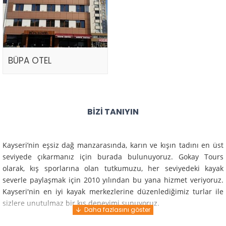
BÜPA OTEL
BIZI TANIYIN
Kayseri’nin eşsiz dağ manzarasında, karın ve kışın tadını en üst
seviyede çıkarmanız için burada bulunuyoruz. Gokay Tours
olarak, kış sporlarına olan tutkumuzu, her seviyedeki kayak
severle paylaşmak için 2010 yılından bu yana hizmet veriyoruz.
Kayseri'nin en iyi kayak merkezlerine düzenlediğimiz turlar ile
sizlere unutulmaz bir kış deneyimi sunuyoruz.
Profesyonel rehberlerimiz ve deneyimli ekiplerimiz ile güvenli,