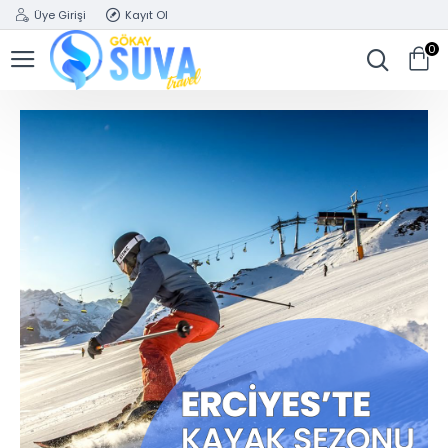
Üye Girişi
Kayıt Ol
0