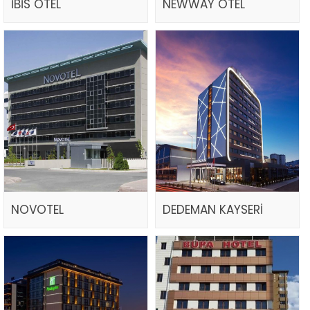
İBİS OTEL
NEWWAY OTEL
NOVOTEL
DEDEMAN KAYSERİ